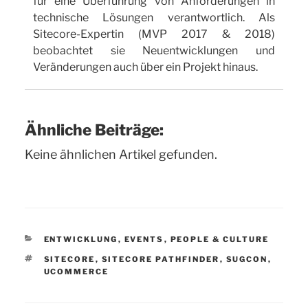
für eine Überführung von Anforderungen in
technische Lösungen verantwortlich. Als
Sitecore-Expertin (MVP 2017 & 2018)
beobachtet sie Neuentwicklungen und
Veränderungen auch über ein Projekt hinaus.
Ähnliche Beiträge:
Keine ähnlichen Artikel gefunden.
KATEGORIEN
ENTWICKLUNG
,
EVENTS
,
PEOPLE & CULTURE
SCHLAGWÖRTER
SITECORE
,
SITECORE PATHFINDER
,
SUGCON
,
UCOMMERCE