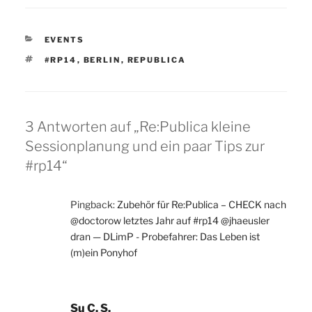
KATEGORIEN
EVENTS
SCHLAGWÖRTER
#RP14
,
BERLIN
,
REPUBLICA
3 Antworten auf „Re:Publica kleine
Sessionplanung und ein paar Tips zur
#rp14“
Pingback:
Zubehör für Re:Publica – CHECK nach
@doctorow letztes Jahr auf #rp14 @jhaeusler
dran — DLimP - Probefahrer: Das Leben ist
(m)ein Ponyhof
Su C. S.