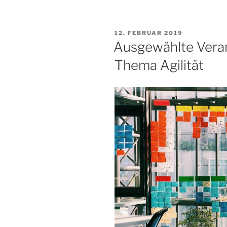
VERÖFFENTLICHT
12. FEBRUAR 2019
AM
Ausgewählte Vera
Thema Agilität