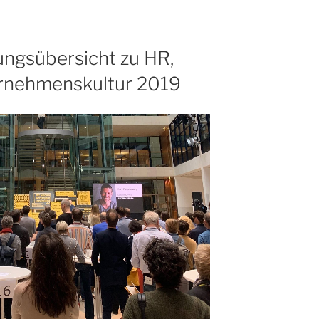
zum
Thema
Agilität“
ungsübersicht zu HR,
rnehmenskultur 2019