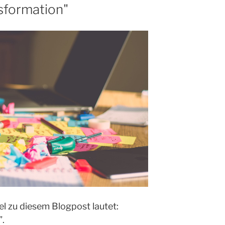
&
sformation"
Unternehmenskultur
2019“
el zu diesem Blogpost lautet:
”.