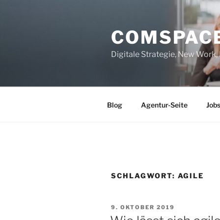
Zum
Inhalt
COMSPAC
springen
Digitale Strategie, New Work
Blog
Agentur-Seite
Job
SCHLAGWORT:
AGILE
VERÖFFENTLICHT
9. OKTOBER 2019
AM