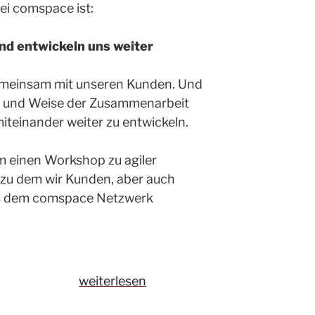
ei comspace ist:
und entwickeln uns weiter
gemeinsam mit unseren Kunden. Und
t und Weise der Zusammenarbeit
miteinander weiter zu entwickeln.
m einen Workshop zu agiler
, zu dem wir Kunden, aber auch
us dem comspace Netzwerk
„Wie
weiterlesen
lässt