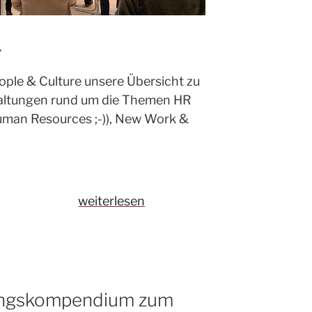
…
ople & Culture unsere Übersicht zu
altungen rund um die Themen HR
Human Resources ;-)), New Work &
„Unsere
weiterlesen
Veranstaltungsübersicht
zu
HR,
New
Work
ungskompendium zum