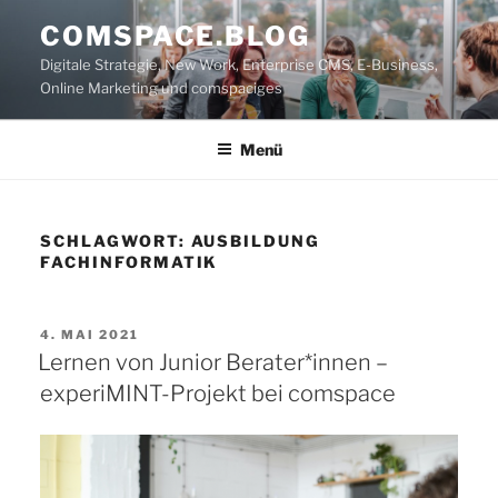
Zum
COMSPACE.BLOG
Inhalt
Digitale Strategie, New Work, Enterprise CMS, E-Business,
springen
Online Marketing und comspaciges
Menü
SCHLAGWORT:
AUSBILDUNG
FACHINFORMATIK
VERÖFFENTLICHT
4. MAI 2021
AM
Lernen von Junior Berater*innen –
experiMINT-Projekt bei comspace