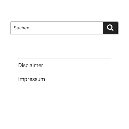
comspace“
Suchen
Suchen
nach:
Disclaimer
Impressum