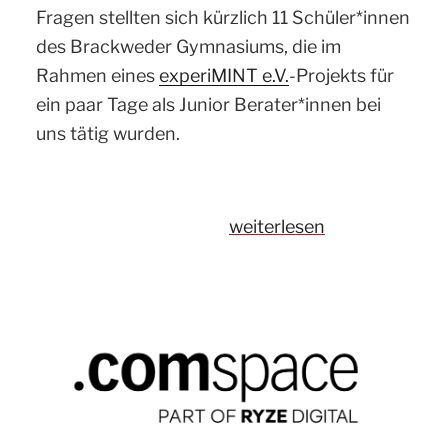
Fragen stellten sich kürzlich 11 Schüler*innen
des Brackweder Gymnasiums, die im
Rahmen eines
experiMINT e.V.
-Projekts für
ein paar Tage als Junior Berater*innen bei
uns tätig wurden.
„Lernen
weiterlesen
von
Junior
Berater*innen
–
experiMINT-
Projekt
bei