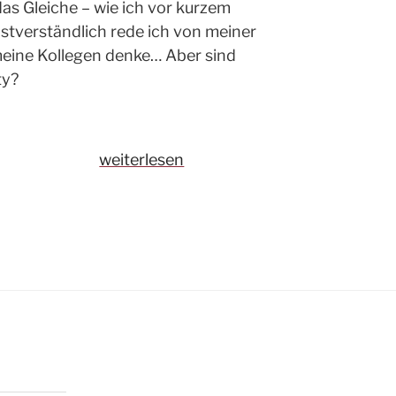
 Gleiche – wie ich vor kurzem
lbstverständlich rede ich von meiner
eine Kollegen denke… Aber sind
ty?
„Entfache
weiterlesen
Community
Engagement
in
Unternehmen“