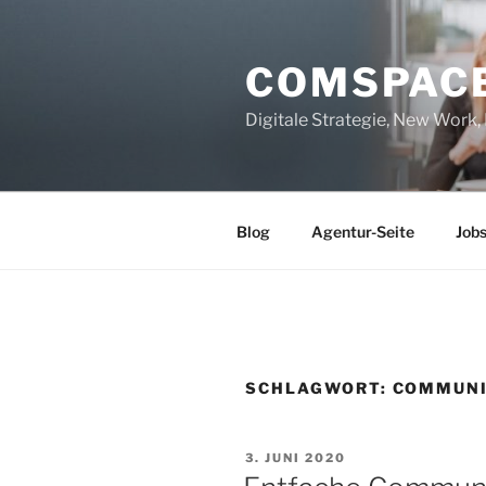
Zum
Inhalt
COMSPAC
springen
Digitale Strategie, New Work
Blog
Agentur-Seite
Job
SCHLAGWORT:
COMMUNI
VERÖFFENTLICHT
3. JUNI 2020
AM