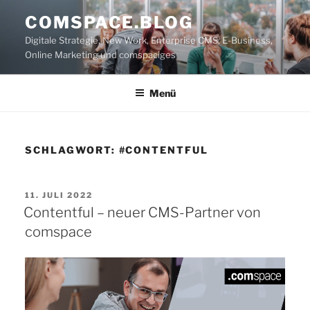
Zum
COMSPACE.BLOG
Inhalt
Digitale Strategie, New Work, Enterprise CMS, E-Business,
springen
Online Marketing und comspaciges
Menü
SCHLAGWORT:
#CONTENTFUL
VERÖFFENTLICHT
11. JULI 2022
AM
Contentful – neuer CMS-Partner von
comspace