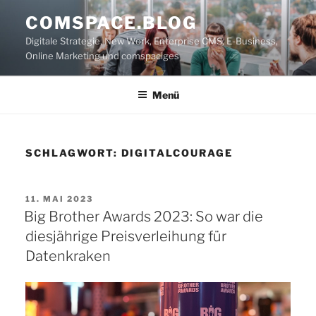
Zum
COMSPACE.BLOG
Inhalt
Digitale Strategie, New Work, Enterprise CMS, E-Business,
springen
Online Marketing und comspaciges
Menü
SCHLAGWORT:
DIGITALCOURAGE
VERÖFFENTLICHT
11. MAI 2023
AM
Big Brother Awards 2023: So war die
diesjährige Preisverleihung für
Datenkraken