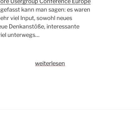
core Usergroup Conference Europe
ngefasst kann man sagen: es waren
Sehr viel Input, sowohl neues
eue Denkanstöße, interessante
viel unterwegs…
„SUGCON
weiterlesen
Europe
2019
–
London
is
Calling“