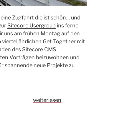
g, eine Zugfahrt die ist schön… und
zur
Sitecore Usergroup
ins ferne
ir uns am frühen Montag auf den
ierteljährlichen Get-Together mit
den des Sitecore CMS
nten Vorträgen beizuwohnen und
r spannende neue Projekte zu
„Diesmal
weiterlesen
weit
im
Osten:
Sitecore