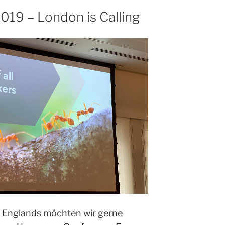
Usergroup
19 – London is Calling
Treffen
in
Dresden“
t Englands möchten wir gerne