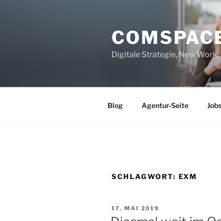
Zum
Inhalt
COMSPAC
springen
Digitale Strategie, New Work
Blog
Agentur-Seite
Job
SCHLAGWORT:
EXM
VERÖFFENTLICHT
17. MAI 2019
AM