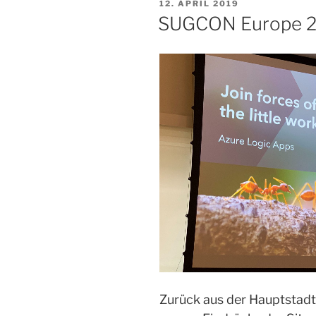
VERÖFFENTLICHT
12. APRIL 2019
AM
SUGCON Europe 20
Zurück aus der Hauptstad