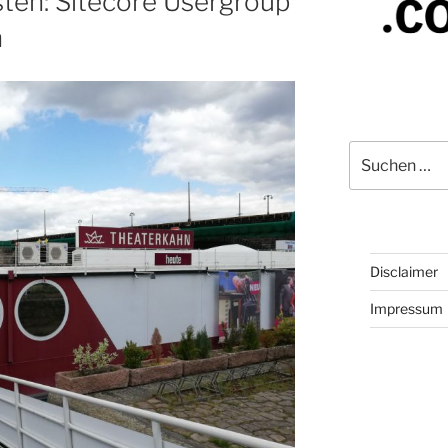
sten: Sitecore Usergroup
n
Suchen
nach:
Disclaimer
Impressum