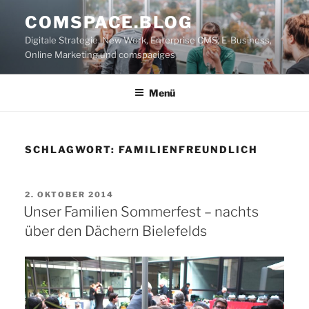
Zum
COMSPACE.BLOG
Inhalt
Digitale Strategie, New Work, Enterprise CMS, E-Business,
springen
Online Marketing und comspaciges
Menü
SCHLAGWORT:
FAMILIENFREUNDLICH
VERÖFFENTLICHT
2. OKTOBER 2014
AM
Unser Familien Sommerfest – nachts
über den Dächern Bielefelds