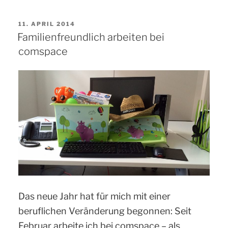
VERÖFFENTLICHT
11. APRIL 2014
AM
Familienfreundlich arbeiten bei
comspace
Das neue Jahr hat für mich mit einer
beruflichen Veränderung begonnen: Seit
Februar arbeite ich bei comspace – als