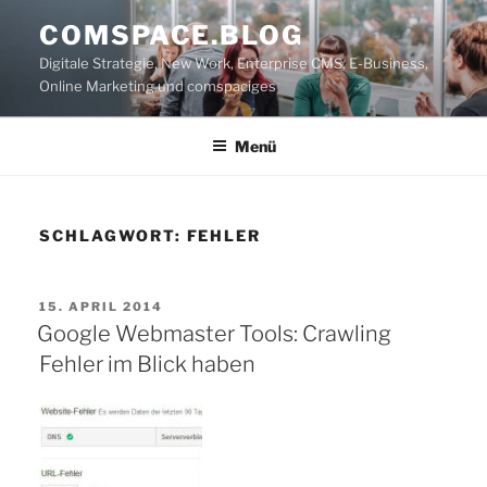
Zum
COMSPACE.BLOG
Inhalt
Digitale Strategie, New Work, Enterprise CMS, E-Business,
springen
Online Marketing und comspaciges
Menü
SCHLAGWORT:
FEHLER
VERÖFFENTLICHT
15. APRIL 2014
AM
Google Webmaster Tools: Crawling
Fehler im Blick haben