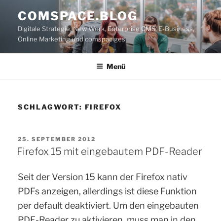
Zum
COMSPACE.BLOG
Inhalt
Digitale Strategie, New Work, Enterprise CMS, E-Business,
springen
Online Marketing und comspaciges
Menü
SCHLAGWORT:
FIREFOX
VERÖFFENTLICHT
25. SEPTEMBER 2012
AM
Firefox 15 mit eingebautem PDF-Reader
Seit der Version 15 kann der Firefox nativ
PDFs anzeigen, allerdings ist diese Funktion
per default deaktiviert. Um den eingebauten
PDF-Reader zu aktivieren, muss man in den