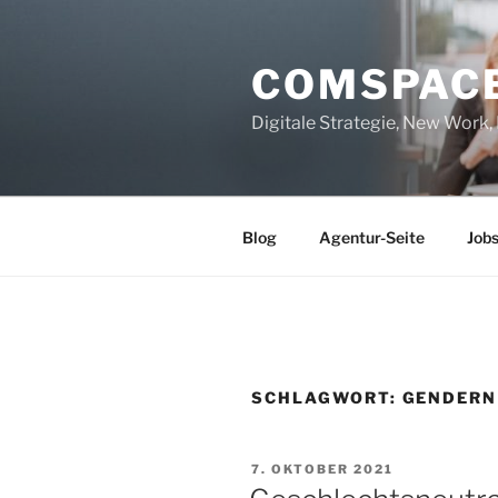
Zum
Inhalt
COMSPAC
springen
Digitale Strategie, New Work
Blog
Agentur-Seite
Job
SCHLAGWORT:
GENDERN
VERÖFFENTLICHT
7. OKTOBER 2021
AM