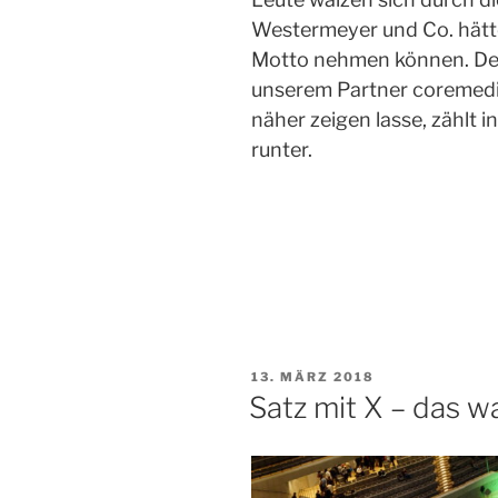
Westermeyer und Co. hätte
Motto nehmen können. De
unserem Partner coremedia
näher zeigen lasse, zählt 
runter.
VERÖFFENTLICHT
13. MÄRZ 2018
AM
Satz mit X – das 