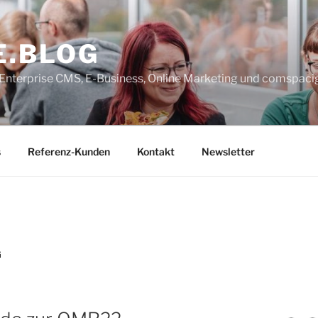
E.BLOG
, Enterprise CMS, E-Business, Online Marketing und comspaci
s
Referenz-Kunden
Kontakt
Newsletter
G