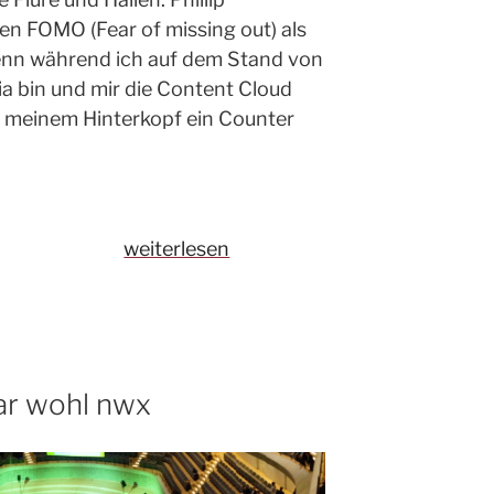
n FOMO (Fear of missing out) als
nn während ich auf dem Stand von
 bin und mir die Content Cloud
in meinem Hinterkopf ein Counter
„#OMR19:
weiterlesen
Bombastisch
und
großartig“
war wohl nwx