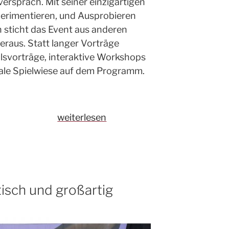
versprach. Mit seiner einzigartigen
erimentieren, und Ausprobieren
n sticht das Event aus anderen
raus. Statt langer Vorträge
lsvorträge, interaktive Workshops
itale Spielwiese auf dem Programm.
„Digital
weiterlesen
Kindergarten
2019
–
der
Name
sch und großartig
ist
Programm“