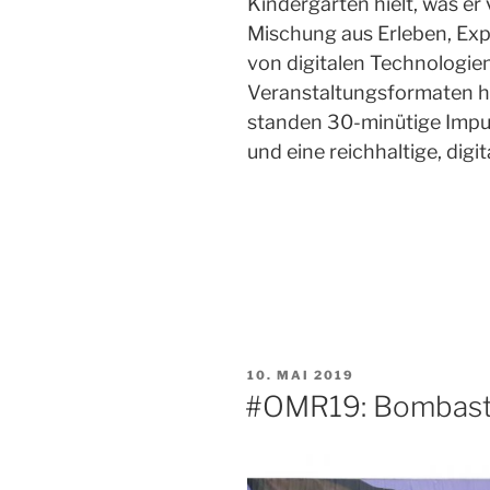
Kindergarten hielt, was er 
Mischung aus Erleben, Exp
von digitalen Technologie
Veranstaltungsformaten he
standen 30-minütige Impu
und eine reichhaltige, dig
VERÖFFENTLICHT
10. MAI 2019
AM
#OMR19: Bombasti