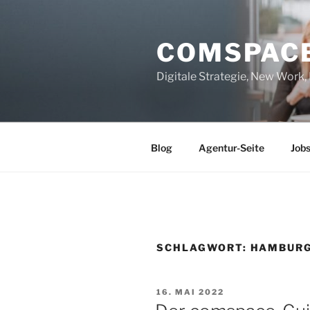
Zum
Inhalt
COMSPAC
springen
Digitale Strategie, New Work
Blog
Agentur-Seite
Job
SCHLAGWORT:
HAMBUR
VERÖFFENTLICHT
16. MAI 2022
AM