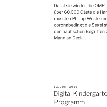
Da ist sie wieder, die OM
über 60.000 Gäste die Ha
mussten Philipp Westerm
coronabedingt die Segel st
den nautischen Begriffen z
Mann an Deck!“.
VERÖFFENTLICHT
12. JUNI 2019
AM
Digital Kindergart
Programm