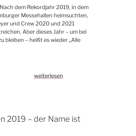
R. Nach dem Rekordjahr 2019, in dem
mburger Messehallen heimsuchten,
eyer und Crew 2020 und 2021
reichen. Aber dieses Jahr – um bei
u bleiben – heißt es wieder „Alle
„Der
weiterlesen
comspace-
Guide
zur
OMR22“
en 2019 – der Name ist