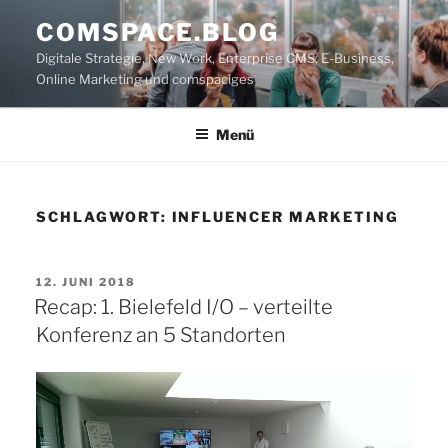
Zum
COMSPACE.BLOG
Inhalt
Digitale Strategie, New Work, Enterprise CMS, E-Business,
springen
Online Marketing und comspaciges
Menü
SCHLAGWORT:
INFLUENCER MARKETING
VERÖFFENTLICHT
12. JUNI 2018
AM
Recap: 1. Bielefeld I/O – verteilte
Konferenz an 5 Standorten