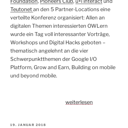
Foundation
,
Pioneers Club
,
u+i interact
und
Teutonet
an den 5 Partner-Locations eine
verteilte Konferenz organisiert: Allen an
digitalen Themen interessierten OWLern
wurde ein Tag voll interessanter Vorträge,
Workshops und Digital Hacks geboten –
thematisch angelehnt an die vier
Schwerpunktthemen der Google I/O
Platform, Grow and Earn, Building on mobile
und beyond mobile.
„Recap:
weiterlesen
1.
Bielefeld
VERÖFFENTLICHT
19. JANUAR 2018
I/O