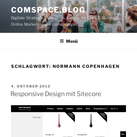
Zum
COMSPACE.BLOG
Inhalt
Digitale Strategie, New Work, Enterprise CMS, E-Business,
springen
Online Marketing und comspaciges
Menü
SCHLAGWORT:
NORMANN COPENHAGEN
VERÖFFENTLICHT
4. OKTOBER 2012
AM
Responsive Design mit Sitecore