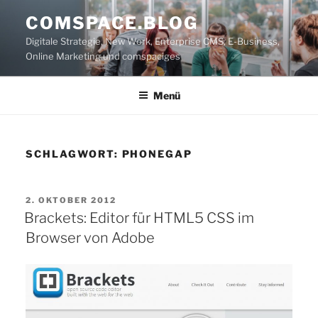
Zum
COMSPACE.BLOG
Inhalt
Digitale Strategie, New Work, Enterprise CMS, E-Business,
springen
Online Marketing und comspaciges
Menü
SCHLAGWORT:
PHONEGAP
VERÖFFENTLICHT
2. OKTOBER 2012
AM
Brackets: Editor für HTML5 CSS im
Browser von Adobe