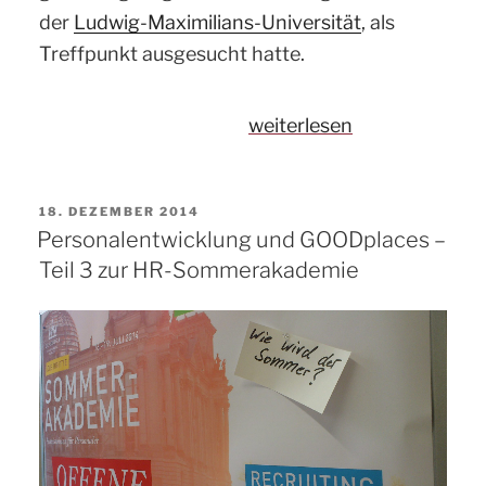
der
Ludwig-Maximilians-Universität
, als
Treffpunkt ausgesucht hatte.
„Rückblick
weiterlesen
auf
die
VERÖFFENTLICHT
18. DEZEMBER 2014
BdP
AM
Personalentwicklung und GOODplaces –
Sommerakademie
Teil 3 zur HR-Sommerakademie
2017“