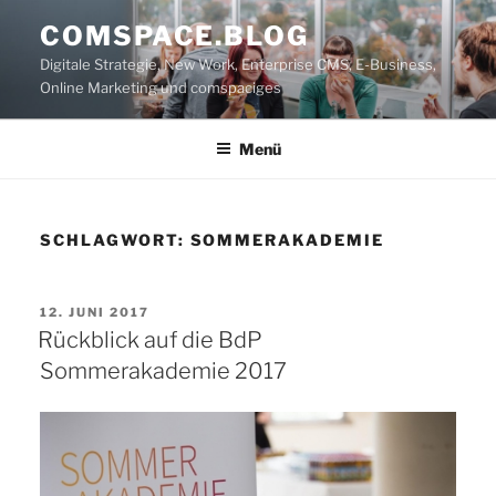
Zum
COMSPACE.BLOG
Inhalt
Digitale Strategie, New Work, Enterprise CMS, E-Business,
springen
Online Marketing und comspaciges
Menü
SCHLAGWORT:
SOMMERAKADEMIE
VERÖFFENTLICHT
12. JUNI 2017
AM
Rückblick auf die BdP
Sommerakademie 2017