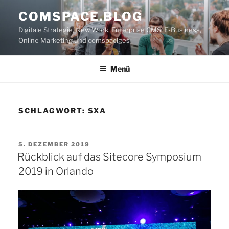
Zum
COMSPACE.BLOG
Inhalt
Digitale Strategie, New Work, Enterprise CMS, E-Business,
springen
Online Marketing und comspaciges
Menü
SCHLAGWORT:
SXA
VERÖFFENTLICHT
5. DEZEMBER 2019
AM
Rückblick auf das Sitecore Symposium
2019 in Orlando