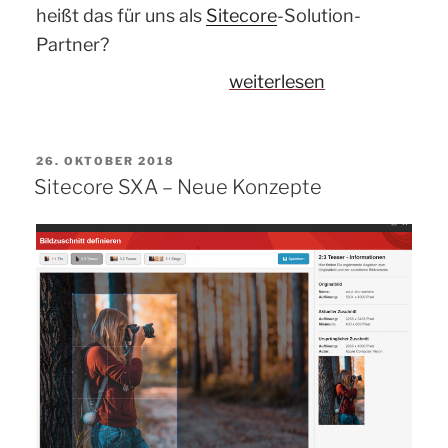
heißt das für uns als
Sitecore
-Solution-
Partner?
„Sitecore
weiterlesen
SXA:
Was
VERÖFFENTLICHT
26. OKTOBER 2018
ändert
AM
Sitecore SXA – Neue Konzepte
sich
für
Solution
Partner?“