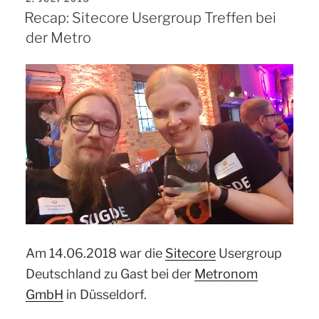
Neue
AM
Recap: Sitecore Usergroup Treffen bei
Konzepte“
der Metro
Am 14.06.2018 war die
Sitecore
Usergroup
Deutschland zu Gast bei der
Metronom
GmbH
in Düsseldorf.