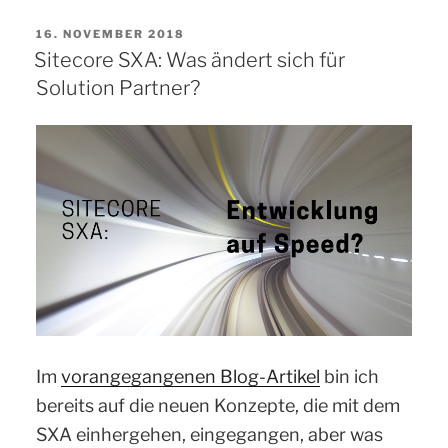
das
VERÖFFENTLICHT
16. NOVEMBER 2018
Sitecore
AM
Sitecore SXA: Was ändert sich für
Symposium
Solution Partner?
2019
in
Orlando“
Im
vorangegangenen Blog-Artikel
bin ich
bereits auf die neuen Konzepte, die mit dem
SXA einhergehen, eingegangen, aber was