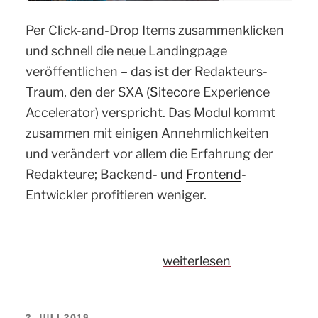
Per Click-and-Drop Items zusammenklicken
und schnell die neue Landingpage
veröffentlichen – das ist der Redakteurs-
Traum, den der SXA (
Sitecore
Experience
Accelerator) verspricht. Das Modul kommt
zusammen mit einigen Annehmlichkeiten
und verändert vor allem die Erfahrung der
Redakteure; Backend- und
Frontend
-
Entwickler profitieren weniger.
„Sitecore
weiterlesen
SXA
–
VERÖFFENTLICHT
2. JULI 2018