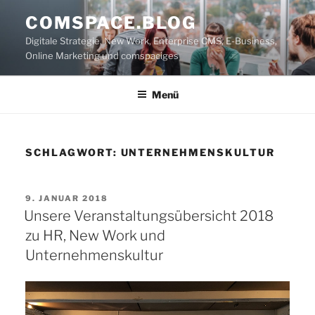
Zum
COMSPACE.BLOG
Inhalt
Digitale Strategie, New Work, Enterprise CMS, E-Business,
springen
Online Marketing und comspaciges
Menü
SCHLAGWORT:
UNTERNEHMENSKULTUR
VERÖFFENTLICHT
9. JANUAR 2018
AM
Unsere Veranstaltungsübersicht 2018
zu HR, New Work und
Unternehmenskultur