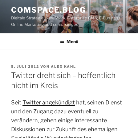
Zum
COMSPACE.BLOG
Inhalt
Digitale Strategie, New Work, Enterprise CMS, E-Business,
springen
Online Marketing und comspaciges
Menü
VERÖFFENTLICHT
5. JULI 2012
VON
ALEX KAHL
AM
Twitter dreht sich – hoffentlich
nicht im Kreis
Seit
Twitter angekündigt
hat, seinen Dienst
und den Zugang dazu eventuell zu
verändern, gehen einige interessante
Diskussionen zur Zukunft des ehemaligen