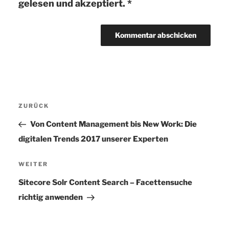
gelesen und akzeptiert.
*
Beitragsnavigation
ZURÜCK
Vorheriger
Beitrag
Von Content Management bis New Work: Die
digitalen Trends 2017 unserer Experten
WEITER
Nächster
Beitrag
Sitecore Solr Content Search – Facettensuche
richtig anwenden