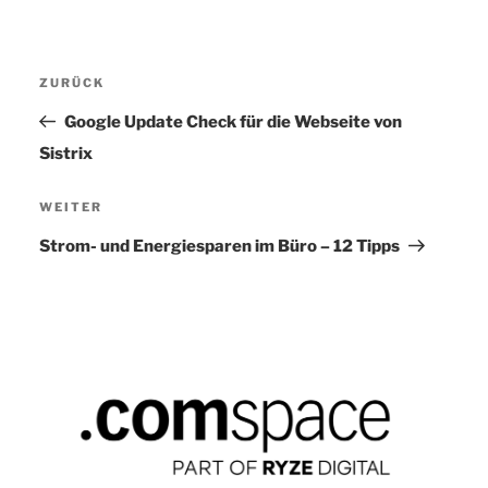
Beitragsnavigation
ZURÜCK
Vorheriger
Beitrag
Google Update Check für die Webseite von
Sistrix
WEITER
Nächster
Beitrag
Strom- und Energiesparen im Büro – 12 Tipps