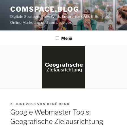
Zum
COMSPACE.BLOG
Inhalt
Digitale Strategie, New Work, Enterprise CMS, E-Business,
springen
Online Marketing und comspaciges
Menü
VERÖFFENTLICHT
3. JUNI 2013
VON
RENÉ RENK
AM
Google Webmaster Tools:
Geografische Zielausrichtung