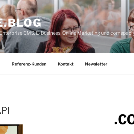
E.BLOG
, Enterprise CMS, E-Business, Online Marketing und comspaci
s
Referenz-Kunden
Kontakt
Newsletter
API