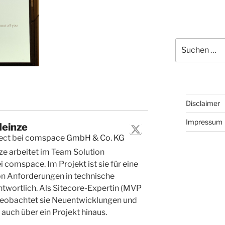
Suchen
nach:
Disclaimer
Impressum
Heinze
ect
bei
comspace GmbH & Co. KG
ze arbeitet im Team Solution
i comspace. Im Projekt ist sie für eine
n Anforderungen in technische
twortlich. Als Sitecore-Expertin (MVP
eobachtet sie Neuentwicklungen und
auch über ein Projekt hinaus.