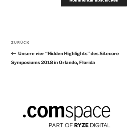
Beitragsnavigation
ZURÜCK
Vorheriger
Beitrag
Unsere vier “Hidden Highlights” des Sitecore
Symposiums 2018 in Orlando, Florida