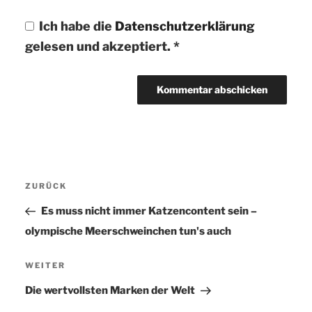
Ich habe die
Datenschutzerklärung
gelesen und akzeptiert.
*
Beitragsnavigation
ZURÜCK
Vorheriger
Beitrag
Es muss nicht immer Katzencontent sein –
olympische Meerschweinchen tun's auch
WEITER
Nächster
Beitrag
Die wertvollsten Marken der Welt