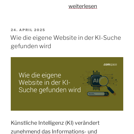
„Per
weiterlesen
Inhouse-
KI
VERÖFFENTLICHT
24. APRIL 2025
zum
AM
Wie die eigene Website in der KI-Suche
intelligenten
gefunden wird
Anrufbeantworter
bei
comspace“
Künstliche Intelligenz (KI) verändert
zunehmend das Informations- und