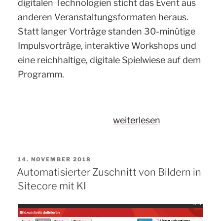
digitalen Technologien sticht das Event aus
anderen Veranstaltungsformaten heraus.
Statt langer Vorträge standen 30-minütige
Impulsvorträge, interaktive Workshops und
eine reichhaltige, digitale Spielwiese auf dem
Programm.
„Digital
weiterlesen
Kindergarten
2019
VERÖFFENTLICHT
14. NOVEMBER 2018
–
AM
Automatisierter Zuschnitt von Bildern in
der
Sitecore mit KI
Name
ist
Programm“