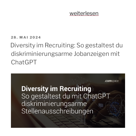
„KI
weiterlesen
im
Online
VERÖFFENTLICHT
28. MAI 2024
Marketing
AM
Diversity im Recruiting: So gestaltest du
–
diskriminierungsarme Jobanzeigen mit
Unsere
ChatGPT
Learnings
von
der
OMKI
2025“