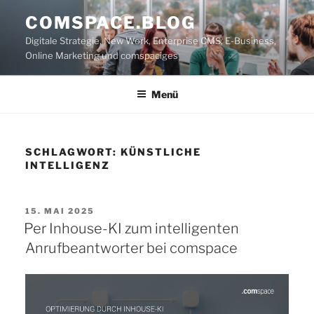
Zum
COMSPACE.BLOG
Inhalt
Digitale Strategie, New Work, Enterprise CMS, E-Business,
springen
Online Marketing und comspaciges
Menü
SCHLAGWORT:
KÜNSTLICHE
INTELLIGENZ
VERÖFFENTLICHT
15. MAI 2025
AM
Per Inhouse-KI zum intelligenten
Anrufbeantworter bei comspace