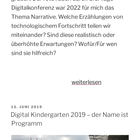
Digitalkonferenz war 2022 für mich das
Thema Narrative. Welche Erzählungen von
technologischem Fortschritt teilen wir
miteinander? Sind diese realistisch oder
überhöhte Erwartungen? Wofür/Für wen
sind sie hilfreich?
„ChatGPT:
weiterlesen
Von
erhöhten
VERÖFFENTLICHT
12. JUNI 2019
Erwartungen
AM
Digital Kindergarten 2019 – der Name ist
und
Programm
besseren
Narrativen.“