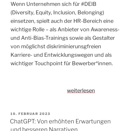
Wenn Unternehmen sich für #DEIB
(Diversity, Equity, Inclusion, Belonging)
einsetzen, spielt auch der HR-Bereich eine
wichtige Rolle – als Anbieter von Awareness-
und Anti-Bias-Trainings sowie als Gestalter
von möglichst diskriminierunsgfreien
Karriere- und Entwicklungswegen und als
wichtiger Touchpoint für Bewerber*innen.
„Diversity
weiterlesen
im
Recruiting:
VERÖFFENTLICHT
10. FEBRUAR 2023
So
AM
ChatGPT: Von erhöhten Erwartungen
gestaltest
und besseren Narrativen.