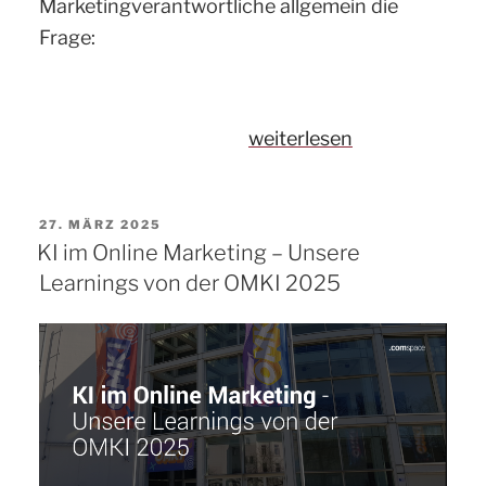
Marketingverantwortliche allgemein die
Frage:
„Wie
weiterlesen
die
eigene
VERÖFFENTLICHT
27. MÄRZ 2025
Website
AM
KI im Online Marketing – Unsere
in
Learnings von der OMKI 2025
der
KI-
Suche
gefunden
wird“