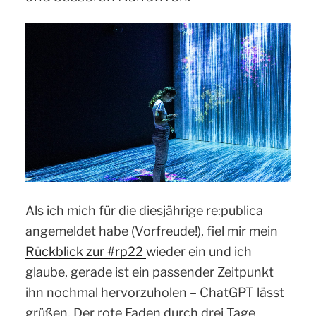
du
diskriminierungsarme
Jobanzeigen
mit
ChatGPT“
Als ich mich für die diesjährige re:publica
angemeldet habe (Vorfreude!), fiel mir mein
Rückblick zur #rp22
wieder ein und ich
glaube, gerade ist ein passender Zeitpunkt
ihn nochmal hervorzuholen – ChatGPT lässt
grüßen. Der rote Faden durch drei Tage