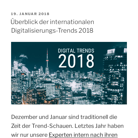
von
VERÖFFENTLICHT
19. JANUAR 2018
Bildern
AM
Überblick der internationalen
in
Digitalisierungs-Trends 2018
Sitecore
mit
KI“
Dezember und Januar sind traditionell die
Zeit der Trend-Schauen. Letztes Jahr haben
wir nur unsere
Experten intern nach ihren