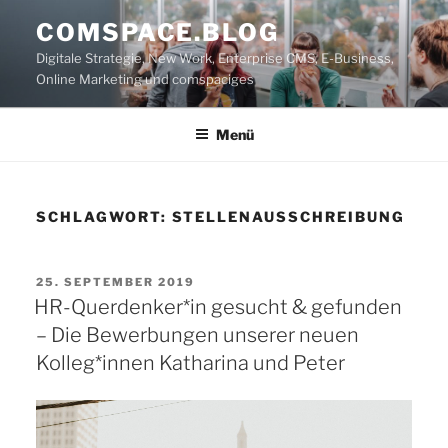
Zum
COMSPACE.BLOG
Inhalt
Digitale Strategie, New Work, Enterprise CMS, E-Business,
springen
Online Marketing und comspaciges
Menü
SCHLAGWORT:
STELLENAUSSCHREIBUNG
VERÖFFENTLICHT
25. SEPTEMBER 2019
AM
HR-Querdenker*in gesucht & gefunden
– Die Bewerbungen unserer neuen
Kolleg*innen Katharina und Peter