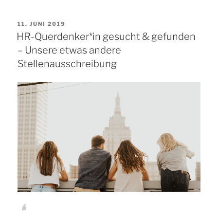
gesucht
VERÖFFENTLICHT
11. JUNI 2019
&
AM
HR-Querdenker*in gesucht & gefunden
gefunden
– Unsere etwas andere
–
Stellenausschreibung
Die
Bewerbungen
unserer
neuen
Kolleg*innen
Katharina
und
Peter“