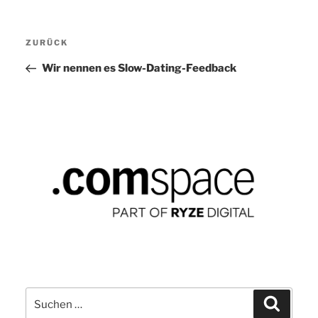
Beitragsnavigation
ZURÜCK
Vorheriger
Beitrag
Wir nennen es Slow-Dating-Feedback
Suchen
Suchen
nach: