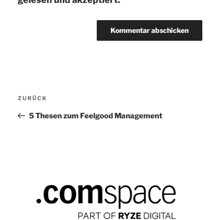
Beitragsnavigation
ZURÜCK
Vorheriger
Beitrag
5 Thesen zum Feelgood Management