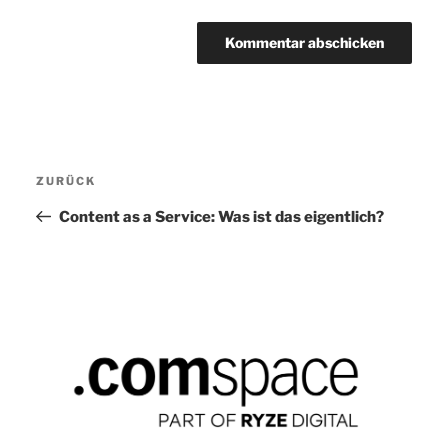
Beitragsnavigation
ZURÜCK
Vorheriger
Beitrag
Content as a Service: Was ist das eigentlich?