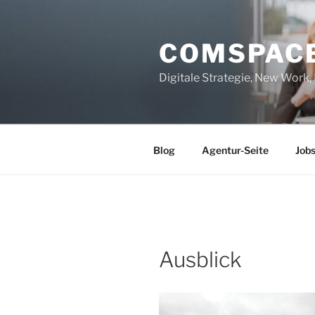
Zum
Inhalt
COMSPAC
springen
Digitale Strategie, New Work
Blog
Agentur-Seite
Job
Ausblick