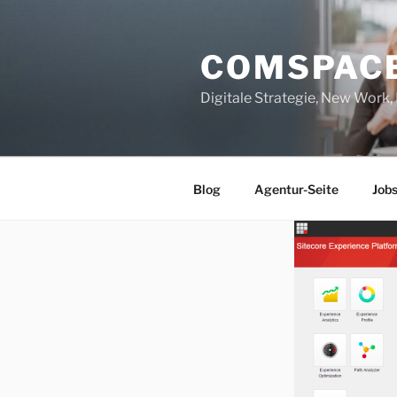
Zum
Inhalt
COMSPAC
springen
Digitale Strategie, New Work
Blog
Agentur-Seite
Job