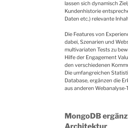
lassen sich dynamisch Zie
Kundenhistorie entspreche
Daten etc.) relevante Inh
Die Features von Experien
dabei, Szenarien und Websi
multivariaten Tests zu be
Hilfe der Engagement Valu
den verschiedenen Kommun
Die umfangreichen Statist
Database, ergänzen die E
aus anderen Webanalyse-T
MongoDB ergänzt
Architektur