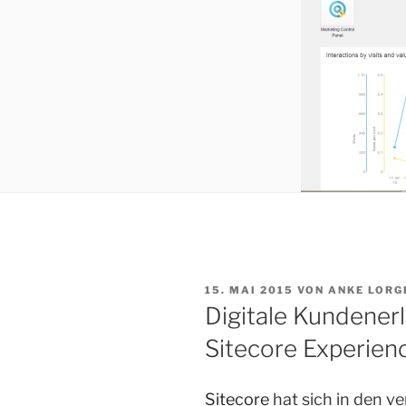
VERÖFFENTLICHT
15. MAI 2015
VON
ANKE LORG
AM
Digitale Kundenerl
Sitecore Experien
Sitecore
hat sich in den v