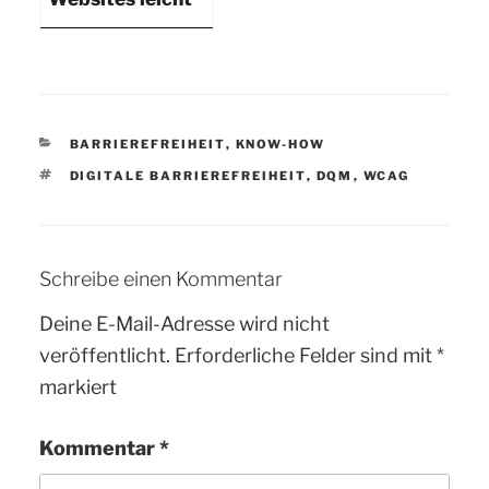
gemacht: Ein
Blick auf das
DQM-Tool von
Crownpeak
KATEGORIEN
BARRIEREFREIHEIT
,
KNOW-HOW
SCHLAGWÖRTER
DIGITALE BARRIEREFREIHEIT
,
DQM
,
WCAG
Schreibe einen Kommentar
Deine E-Mail-Adresse wird nicht
veröffentlicht.
Erforderliche Felder sind mit
*
markiert
Kommentar
*