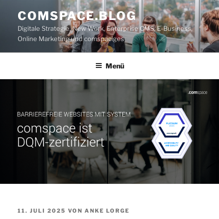
Zum
COMSPACE.BLOG
Inhalt
Digitale Strategie, New Work, Enterprise CMS, E-Business,
springen
Online Marketing und comspaciges
Menü
VERÖFFENTLICHT
11. JULI 2025
VON
ANKE LORGE
AM