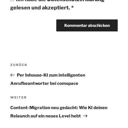
gelesen und akzeptiert.
*
Beitragsnavigation
ZURÜCK
Vorheriger
Beitrag
Per Inhouse-KI zum intelligenten
Anrufbeantworter bei comspace
WEITER
Nächster
Beitrag
Content-Migration neu gedacht: Wie KI deinen
Relaunch auf ein neues Level hebt