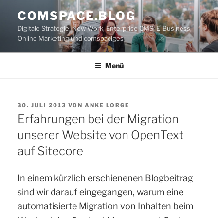
Zum
COMSPACE.BLOG
Inhalt
Digitale Strategie, New Work, Enterprise CMS, E-Business,
springen
Online Marketing und comspaciges
Menü
VERÖFFENTLICHT
30. JULI 2013
VON
ANKE LORGE
AM
Erfahrungen bei der Migration
unserer Website von OpenText
auf Sitecore
In einem kürzlich erschienenen Blogbeitrag
sind wir darauf eingegangen, warum eine
automatisierte Migration von Inhalten beim