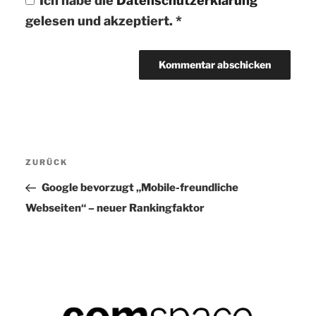
Ich habe die
Datenschutzerklärung
gelesen und akzeptiert.
*
Beitragsnavigation
ZURÜCK
Vorheriger
Beitrag
Google bevorzugt „Mobile-freundliche
Webseiten“ – neuer Rankingfaktor