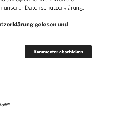
in unserer
Datenschutzerklärung.
tzerklärung
gelesen und
n
toff”