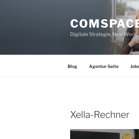
Zum
Inhalt
COMSPAC
springen
Digitale Strategie, New Work
Blog
Agentur-Seite
Job
Xella-Rechner