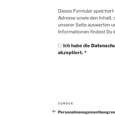
Dieses Formular speichert
Adresse sowie den Inhalt,
unserer Seite auswerten u
Informationen findest Du 
Ich habe die
Datenschu
akzeptiert.
*
Beitragsnavigatio
ZURÜCK
Vorheriger
Beitrag
Personalmanagementkongre