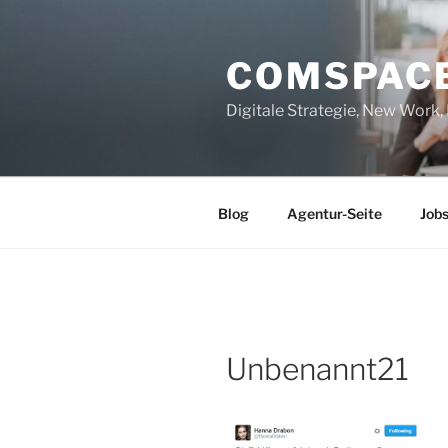
Zum
Inhalt
COMSPAC
springen
Digitale Strategie, New Work
Blog
Agentur-Seite
Job
Unbenannt21