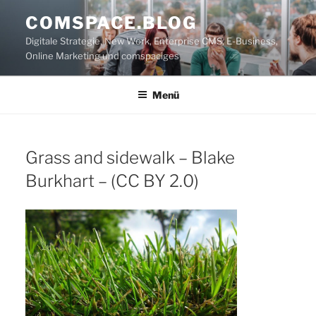
Zum
COMSPACE.BLOG
Inhalt
Digitale Strategie, New Work, Enterprise CMS, E-Business,
springen
Online Marketing und comspaciges
Menü
Grass and sidewalk – Blake
Burkhart – (CC BY 2.0)