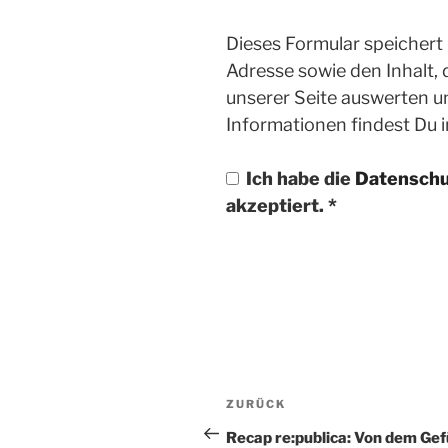
Dieses Formular speichert
Adresse sowie den Inhalt,
unserer Seite auswerten u
Informationen findest Du 
Ich habe die
Datenschu
akzeptiert.
*
Beitragsnavigatio
ZURÜCK
Vorheriger
Beitrag
Recap re:publica: Von dem Gef