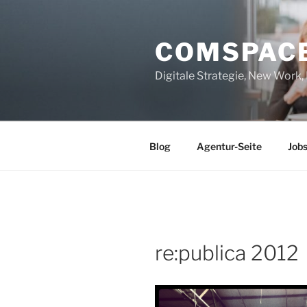
Zum
Inhalt
COMSPAC
springen
Digitale Strategie, New Work
Blog
Agentur-Seite
Job
re:publica 2012