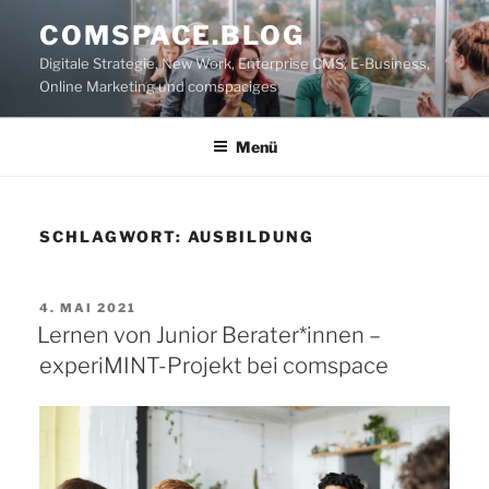
Zum
COMSPACE.BLOG
Inhalt
Digitale Strategie, New Work, Enterprise CMS, E-Business,
springen
Online Marketing und comspaciges
Menü
SCHLAGWORT:
AUSBILDUNG
VERÖFFENTLICHT
4. MAI 2021
AM
Lernen von Junior Berater*innen –
experiMINT-Projekt bei comspace