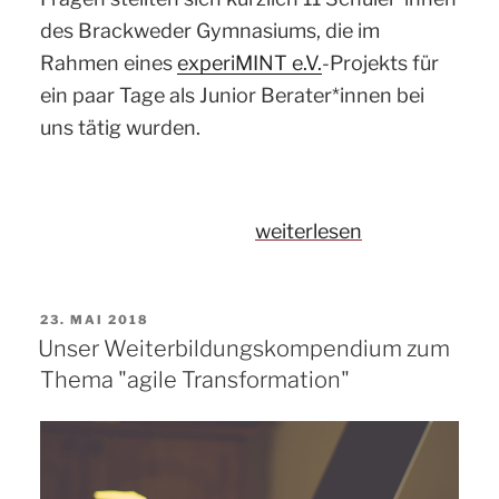
des Brackweder Gymnasiums, die im
Rahmen eines
experiMINT e.V.
-Projekts für
ein paar Tage als Junior Berater*innen bei
uns tätig wurden.
„Lernen
weiterlesen
von
Junior
VERÖFFENTLICHT
23. MAI 2018
Berater*innen
AM
Unser Weiterbildungskompendium zum
–
Thema "agile Transformation"
experiMINT-
Projekt
bei
comspace“