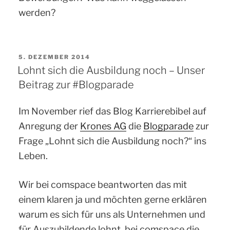
werden?
VERÖFFENTLICHT
5. DEZEMBER 2014
AM
Lohnt sich die Ausbildung noch – Unser
Beitrag zur #Blogparade
Im November rief das Blog Karrierebibel auf
Anregung der
Krones AG
die
Blogparade
zur
Frage „Lohnt sich die Ausbildung noch?“ ins
Leben.
Wir bei comspace beantworten das mit
einem klaren ja und möchten gerne erklären
warum es sich für uns als Unternehmen und
für Auszubildende lohnt, bei comspace die