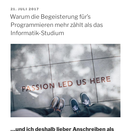
zum
VERÖFFENTLICHT
21. JULI 2017
Thema
AM
Warum die Begeisterung für’s
"agile
Programmieren mehr zählt als das
Transformation"“
Informatik-Studium
…und ich deshalb lieber Anschreiben als