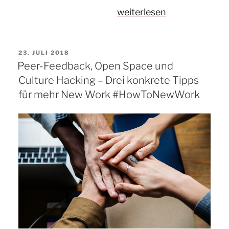
„The
weiterlesen
New
Normal“
VERÖFFENTLICHT
23. JULI 2018
AM
Peer-Feedback, Open Space und
Culture Hacking – Drei konkrete Tipps
für mehr New Work #HowToNewWork