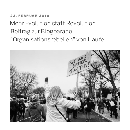
Feedback,
Open
VERÖFFENTLICHT
22. FEBRUAR 2018
Space
AM
Mehr Evolution statt Revolution –
und
Beitrag zur Blogparade
Culture
"Organisationsrebellen" von Haufe
Hacking
–
Drei
konkrete
Tipps
für
mehr
New
Work
#HowToNewWork“