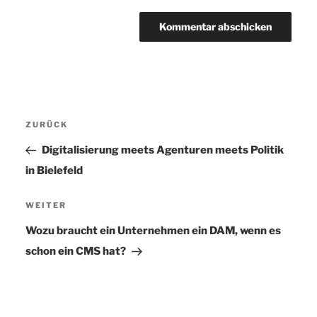
Beitragsnavigation
ZURÜCK
Vorheriger
Beitrag
Digitalisierung meets Agenturen meets Politik
in Bielefeld
WEITER
Nächster
Beitrag
Wozu braucht ein Unternehmen ein DAM, wenn es
schon ein CMS hat?