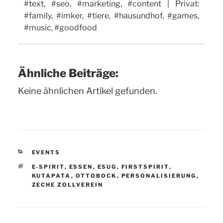
#text, #seo, #marketing, #content | Privat:
#family, #imker, #tiere, #hausundhof, #games,
#music, #goodfood
Ähnliche Beiträge:
Keine ähnlichen Artikel gefunden.
KATEGORIEN
EVENTS
SCHLAGWÖRTER
E-SPIRIT
,
ESSEN
,
ESUG
,
FIRSTSPIRIT
,
KUTAPATA
,
OTTOBOCK
,
PERSONALISIERUNG
,
ZECHE ZOLLVEREIN