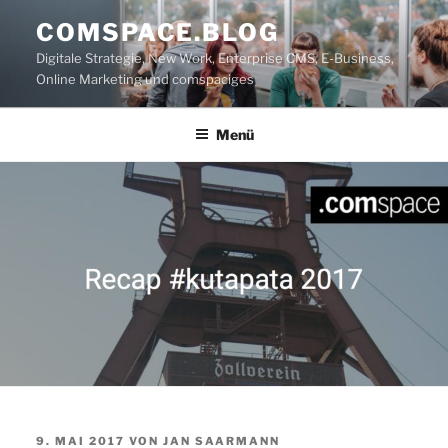
Zum
COMSPACE.BLOG
Inhalt
Digitale Strategie, New Work, Enterprise CMS, E-Business,
springen
Online Marketing und comspaciges
Menü
VERÖFFENTLICHT
9. MAI 2017
VON
JAN SAARMANN