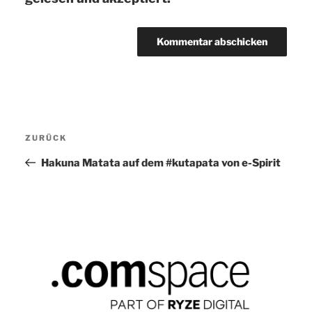
Beitragsnavigation
ZURÜCK
Vorheriger
Beitrag
Hakuna Matata auf dem #kutapata von e-Spirit