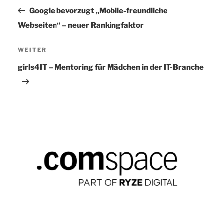
Beitrag
Google bevorzugt „Mobile-freundliche
Webseiten“ – neuer Rankingfaktor
WEITER
Nächster
Beitrag
girls4IT – Mentoring für Mädchen in der IT-Branche