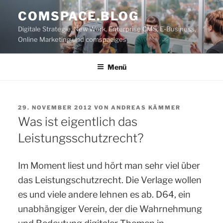
Zum
COMSPACE.BLOG
Inhalt
Digitale Strategie, New Work, Enterprise CMS, E-Business,
springen
Online Marketing und comspaciges
Menü
VERÖFFENTLICHT
29. NOVEMBER 2012
VON
ANDREAS KÄMMER
AM
Was ist eigentlich das
Leistungsschutzrecht?
Im Moment liest und hört man sehr viel über
das Leistungschutzrecht. Die Verlage wollen
es und viele andere lehnen es ab. D64, ein
unabhängiger Verein, der die Wahrnehmung