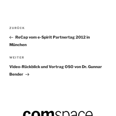
Beitragsnavigation
ZURÜCK
Vorheriger
Beitrag
ReCap vom e-Spirit Partnertag 2012 in
München
WEITER
Nächster
Beitrag
Video-Rückblick und Vortrag OSO von Dr. Gunnar
Bender