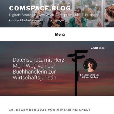
Zum
COMSPACE.BLOG
Inhalt
Digitale Strategie, New Work, Enterprise CMS, E-Business,
springen
Online Marketing und comspaciges
Menü
VERÖFFENTLICHT
19. DEZEMBER 2023
VON
MIRIAM REICHELT
AM