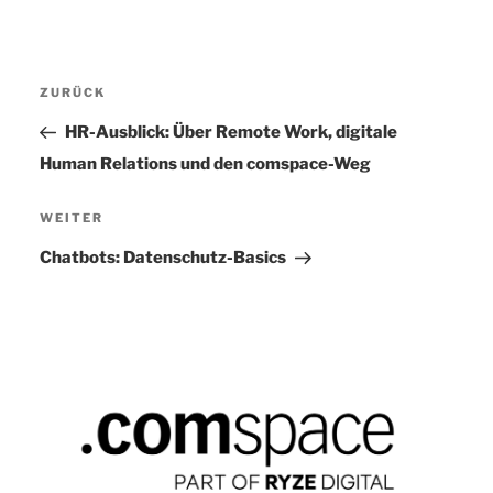
Beitragsnavigation
ZURÜCK
Vorheriger
Beitrag
HR-Ausblick: Über Remote Work, digitale
Human Relations und den comspace-Weg
WEITER
Nächster
Beitrag
Chatbots: Datenschutz-Basics