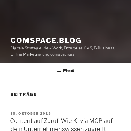
COMSPACE.BLOG
Digitale Strategie, New Work, Enterprise CMS, E-Business,
Online Marketing und comspaciges
Menü
BEITRÄGE
VERÖFFENTLICHT
10. OKTOBER 2025
AM
Content auf Zuruf: Wie KI via MCP auf
dein Unternehmenswissen zugreift